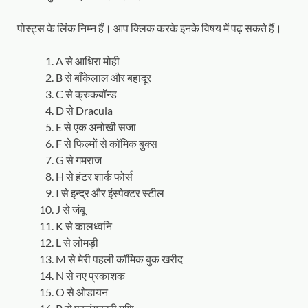
पोस्ट्स के लिंक निम्न हैं। आप क्लिक करके इनके विषय में पढ़ सकते हैं।
A से आधिरा मोही
B से बाँकेलाल और बहादूर
C से क्रुकबॉन्ड
D से Dracula
E से एक अनोखी सजा
F से फिल्मों से कॉमिक बुक्स
G से गमराज
H से हंटर शार्क फोर्स
I से इन्द्र और इंस्पेक्टर स्टील
J से जंबू
K से कालध्वनि
L से लोमड़ी
M से मेरी पहली कॉमिक बुक खरीद
N से नए प्रकाशक
O से ओडायन