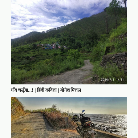
गाँव चलूँगा…! | हिंदी कविता | योगेश मित्तल