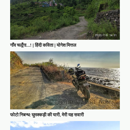
गाँव चलूँगा…! | हिंदी कविता | योगेश मित्तल
फोटो निबन्ध: घुमक्कड़ी की यारी, मेरी यह सवारी