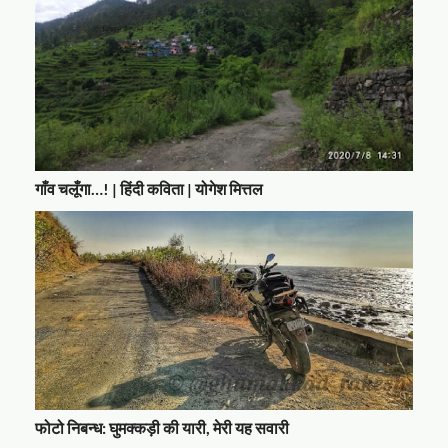
गाँव चलूँगा…! | हिंदी कविता | योगेश मित्तल
फोटो निबन्ध: घुमक्कड़ी की यारी, मेरी यह सवारी