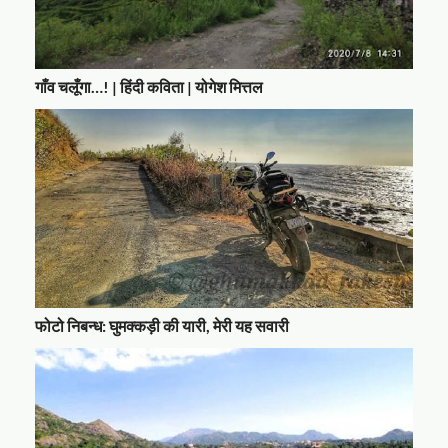
गाँव चलूँगा…! | हिंदी कविता | योगेश मित्तल
फोटो निबन्ध: घुमक्कड़ी की यारी, मेरी यह सवारी