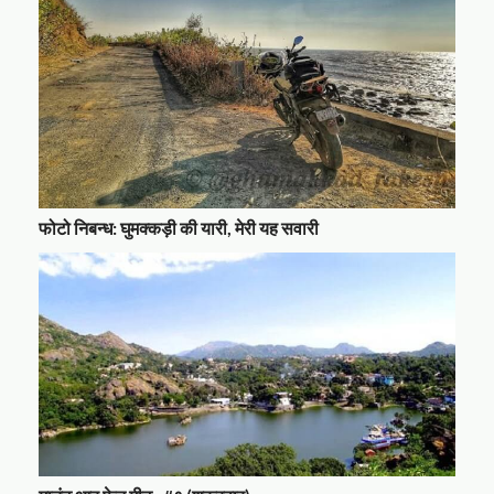
फोटो निबन्ध: घुमक्कड़ी की यारी, मेरी यह सवारी