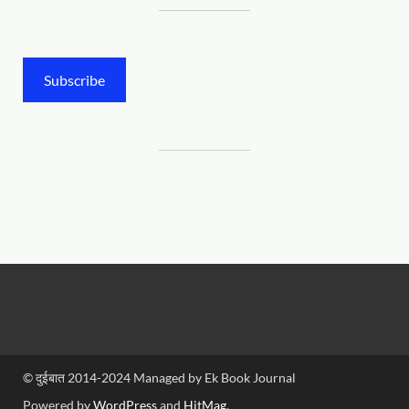
Subscribe
© दुईबात 2014-2024 Managed by Ek Book Journal
Powered by
WordPress
and
HitMag
.