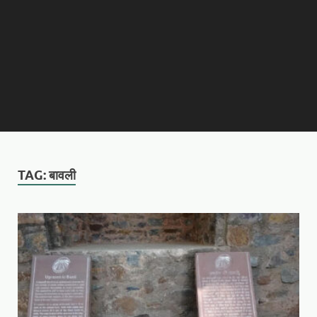
TAG:
बावली