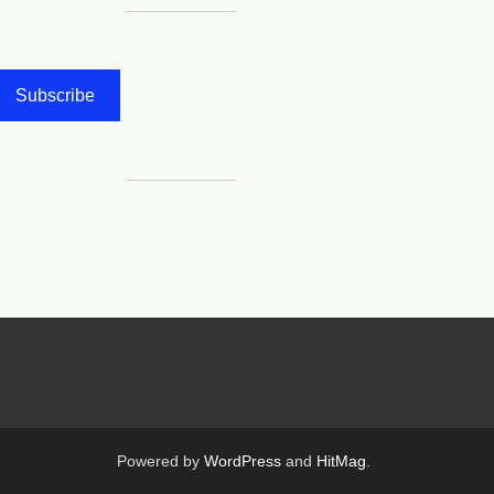
Subscribe
Powered by
WordPress
and
HitMag
.