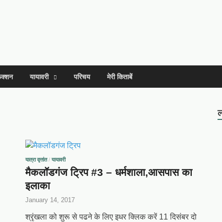
िक्शन
यायावरी
परिचय
मेरी किताबें
ल
यात्रा वृत्तांत
/
यायावरी
मैकलॉडगंज ट्रिप #3 – धर्मशाला,आसपास का
इलाका
January 14, 2017
श्रृंखला को शुरू से पढने के लिए इधर क्लिक करें 11 दिसंबर दो