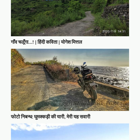
गाँव चलूँगा…! | हिंदी कविता | योगेश मित्तल
फोटो निबन्ध: घुमक्कड़ी की यारी, मेरी यह सवारी