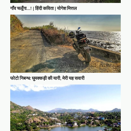
गाँव चलूँगा…! | हिंदी कविता | योगेश मित्तल
फोटो निबन्ध: घुमक्कड़ी की यारी, मेरी यह सवारी