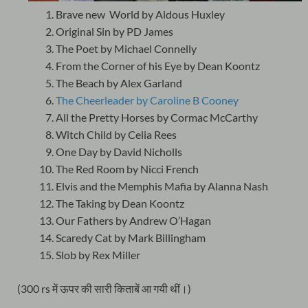
Brave new World by Aldous Huxley
Original Sin by PD James
The Poet by Michael Connelly
From the Corner of his Eye by Dean Koontz
The Beach by Alex Garland
The Cheerleader by Caroline B Cooney
All the Pretty Horses by Cormac McCarthy
Witch Child by Celia Rees
One Day by David Nicholls
The Red Room by Nicci French
Elvis and the Memphis Mafia by Alanna Nash
The Taking by Dean Koontz
Our Fathers by Andrew O’Hagan
Scaredy Cat by Mark Billingham
Slob by Rex Miller
(300 rs में ऊपर की सारी किताबें आ गयी थीं।)