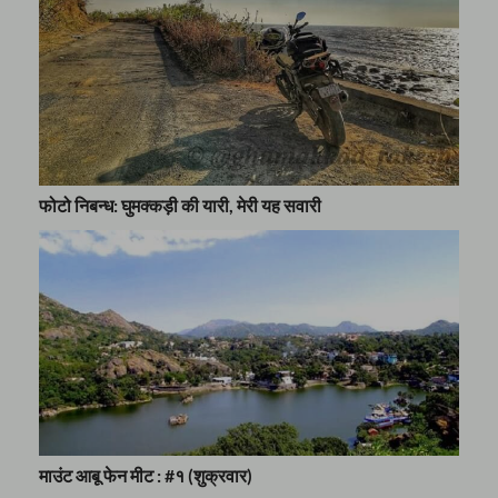
फोटो निबन्ध: घुमक्कड़ी की यारी, मेरी यह सवारी
माउंट आबू फेन मीट : #१ (शुक्रवार)