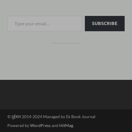
SUBSCRIBE
© दुईबात 2014-2024 Managed by Ek Book Journal
Powered by
WordPress
and
HitMag
.