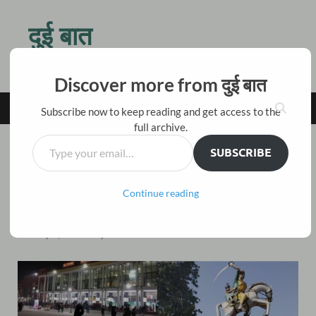
दुई बात
किस बात की जल्दी है तू ठहर जरा, बैठ चाय पीते हैं दो बातें करते हैं
Discover more from दुई बात
MAIN MENU
Subscribe now to keep reading and get access to the
full archive.
SUBSCRIBE
यात्रा वृत्तांत
/
यायावरी
झाँसी और ओरछा की घुमक्कड़ी #3:
Continue reading
झाँसी का किला और रानी महल
Leave a Comment
January 5, 2019
-
by
विकास नैनवाल 'अंजान'
-