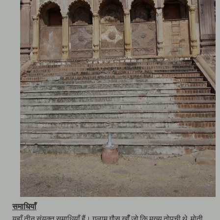
समाधियाँ
यहाँ तीन संयुक्त समाधियाँ हैं। गुलाम गौस खाँँ,जो कि मुख्य तोपची थे, मोती