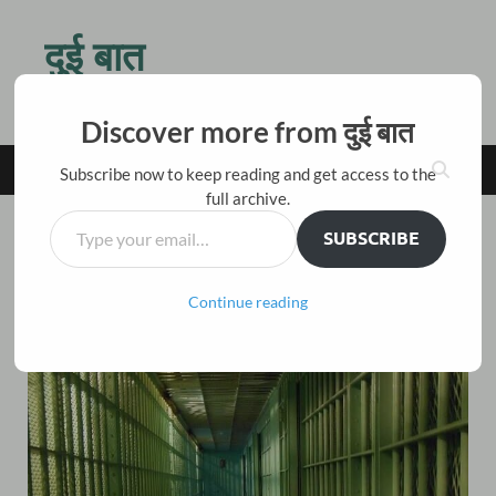
दुई बात
किस बात की जल्दी है तू ठहर जरा, बैठ चाय पीते हैं दो बातें करते हैं
Discover more from दुई बात
MAIN MENU
Subscribe now to keep reading and get access to the
full archive.
SUBSCRIBE
कहानी
/
हिंदी अनुवाद
गिरफ्तारी – अम्ब्रोस बिएर्स
Continue reading
Leave a Comment
November 13, 2017
-
by
विकास नैनवाल 'अंजान'
-