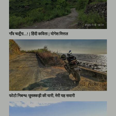
गाँव चलूँगा…! | हिंदी कविता | योगेश मित्तल
फोटो निबन्ध: घुमक्कड़ी की यारी, मेरी यह सवारी