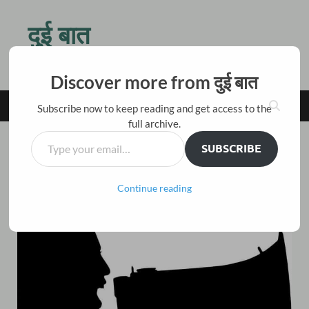
दुई बात
किस बात की जल्दी है तू ठहर जरा, बैठ चाय पीते हैं दो बातें करते हैं
Discover more from दुई बात
MAIN MENU
Subscribe now to keep reading and get access to the
full archive.
SUBSCRIBE
कविता
/
ग़ज़ल
हुआँ हुआँ वो देख हमे चिल्लाता है,
Continue reading
Leave a Comment
March 9, 2019
-
by
विकास नैनवाल 'अंजान'
-