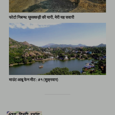
फोटो निबन्ध: घुमक्कड़ी की यारी, मेरी यह सवारी
माउंट आबू फेन मीट : #१ (शुक्रवार)