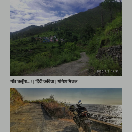
गाँव चलूँगा…! | हिंदी कविता | योगेश मित्तल