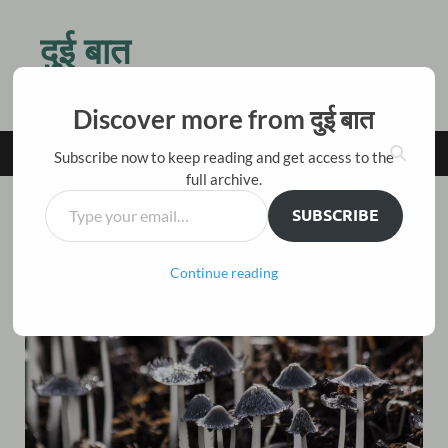
दुई बात
किस बात की जल्दी है तू ठहर जरा, बैठ चाय पीते हैं दो बातें करते हैं
Discover more from दुई बात
MAIN MENU
Subscribe now to keep reading and get access to the
full archive.
SUBSCRIBE
कविता
इच्छाएँ
Continue reading
Leave a Comment
October 26, 2018
-
by
विकास नैनवाल 'अंजान'
-