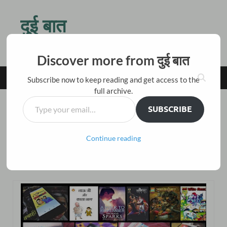
दुई बात
किस बात की जल्दी है तू ठहर जरा, बैठ चाय पीते हैं दो बातें करते हैं
Discover more from दुई बात
MAIN MENU
Subscribe now to keep reading and get access to the
full archive.
SUBSCRIBE
किताबी बातें
जनवरी 2022 में पढ़ी गई रचनाएँ
Continue reading
Leave a Comment
March 5, 2022
-
by
विकास नैनवाल 'अंजान'
-