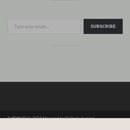
SUBSCRIBE
© दुईबात 2014-2024 Managed by Ek Book Journal
Powered by
WordPress
and
HitMag
.