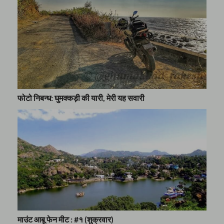
फोटो निबन्ध: घुमक्कड़ी की यारी, मेरी यह सवारी
माउंट आबू फेन मीट : #१ (शुक्रवार)