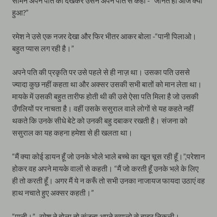
सामने अपने पति को देखकर उसने अपने पति से कहा -” जानते हो आज क्या
हुआ?”
रमेश ने उसे एक नजर देखा और फिर भीतर आकर बोला -“पानी पिलाओ।
बहुत प्यास लग रही है।”
अपने पति की प्रकृति पर उसे पहले से ही नाज़ था। उसका पति उससे
ज्यादा कुछ नहीं कहता था और अक्सर उसकी सभी बातों को मान लेता था।
मायके में उसकी बहुत तारीफ होती थी की उसे ऐसा पति मिला है जो उसकी
उँगलियों पर नाचता है। वहीं उसके ससुराल वाले लोगों से यह कहते नहीं
थकते कि उनके सीधे बेटे को उनकी बहु दबाकर रखती है। संजना को
ससुराल का यह कहना हमेशा से ही खलता था।
“मैं क्या कोई डायन हूँ जो उनके भोले भाले बच्चे का खून चूस रही हूँ।”,परेशान
होकर वह अपने मायके वालों से कहती। “मैं जो करती हूँ उनके भले के लिए
ही तो करती हूँ। अगर मैं ये न करूँ तो सभी उनका नाजायज फायदा उठाएं वह
हाथ नचाते हुए अक्सर कहती।”
“पानी।”- रमेश ने बोला तो संजना अपने ख्यालो से बाहर निकली।