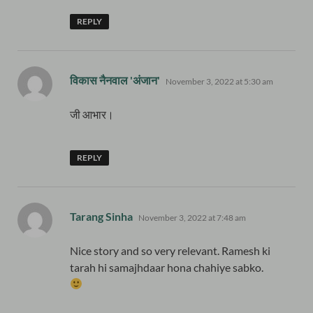
REPLY
says:
विकास नैनवाल 'अंजान'
November 3, 2022 at 5:30 am
जी आभार।
REPLY
says:
Tarang Sinha
November 3, 2022 at 7:48 am
Nice story and so very relevant. Ramesh ki
tarah hi samajhdaar hona chahiye sabko.