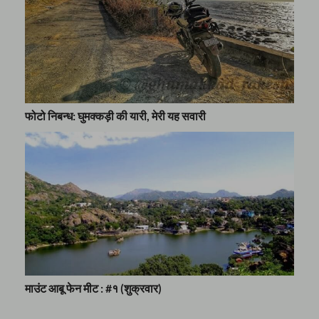
फोटो निबन्ध: घुमक्कड़ी की यारी, मेरी यह सवारी
माउंट आबू फेन मीट : #१ (शुक्रवार)