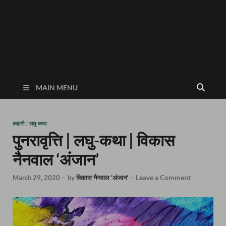
MAIN MENU
कहानी
/
लघु-कथा
पुनरावृत्ति | लघु-कथा | विकास
नैनवाल ‘अंजान’
Leave a Comment
March 29, 2020
-
by
विकास नैनवाल 'अंजान'
-