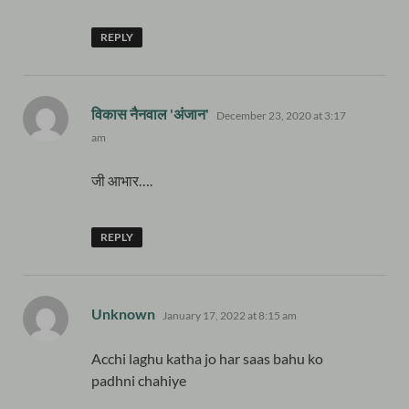
REPLY
says:
विकास नैनवाल 'अंजान'
December 23, 2020 at 3:17
am
जी आभार….
REPLY
says:
Unknown
January 17, 2022 at 8:15 am
Acchi laghu katha jo har saas bahu ko
padhni chahiye