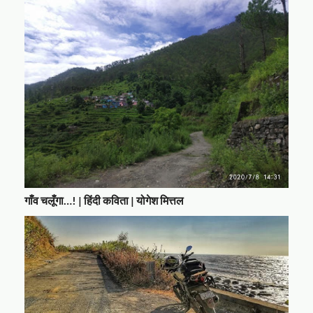
गाँव चलूँगा…! | हिंदी कविता | योगेश मित्तल