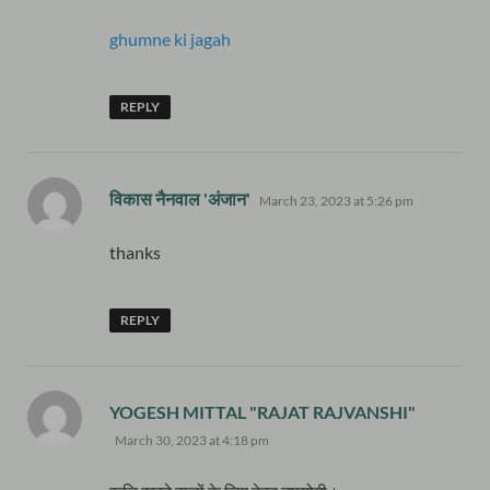
ghumne ki jagah
REPLY
says:
विकास नैनवाल 'अंजान'
March 23, 2023 at 5:26 pm
thanks
REPLY
says:
YOGESH MITTAL "RAJAT RAJVANSHI"
March 30, 2023 at 4:18 pm