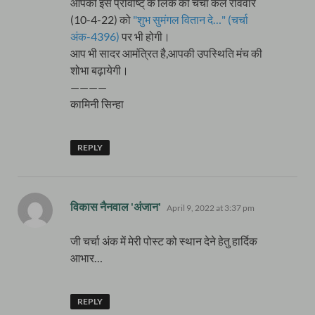
आपकी इस प्रविष्टि् के लिंक की चर्चा कल रविवार
(10-4-22) को
"शुभ सुमंगल वितान दे…" (चर्चा
अंक-4396)
पर भी होगी।
आप भी सादर आमंत्रित है,आपकी उपस्थिति मंच की
शोभा बढ़ायेगी।
————
कामिनी सिन्हा
REPLY
says:
विकास नैनवाल 'अंजान'
April 9, 2022 at 3:37 pm
जी चर्चा अंक में मेरी पोस्ट को स्थान देने हेतु हार्दिक
आभार…
REPLY