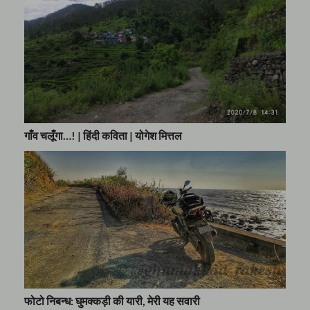
गाँव चलूँगा…! | हिंदी कविता | योगेश मित्तल
फोटो निबन्ध: घुमक्कड़ी की यारी, मेरी यह सवारी