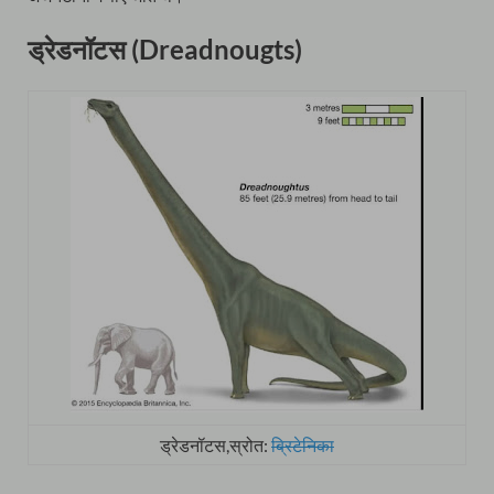
ड्रेडनॉटस (Dreadnougts)
ड्रेडनॉटस,स्रोत:
ब्रिटेनिका