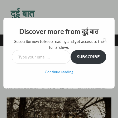
दुई बात
किस बात की जल्दी है तू ठहर जरा, बैठ चाय पीते हैं दो बातें करते हैं
Discover more from दुई बात
MAIN MENU
Subscribe now to keep reading and get access to the
full archive.
SUBSCRIBE
कहानी
/
हिंदी अनुवाद
साया – मोपासां की कहानी अ घोस्ट
Continue reading
का हिन्दी अनुवाद
Leave a Comment
September 23, 2018
-
by
विकास नैनवाल 'अंजान'
-