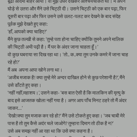
बूढा आदमी बाहर आया। वो मुझे उधर देखकर आश्चर्यचकित था। मैं अपने
घोड़े से उतरा और मैंने उसे चिट्ठी दी। उसने चिट्ठी को एक बार पढ़ा, फिर
दूसरी बार पढ़ा और फिर उसने उसे उलट-पलट कर देखने के बाद संदेह
पूर्वक मुझे देखते हुए कहा:
‘हाँ, आपको क्या चाहिए?’
मैंने कुछ तल्खी से कहा: ‘तुम्हे पता होना चाहिए क्योंकि तुमने अपने मालिक
की चिट्ठी अभी पढ़ी है। मैं घर के अंदर जाना चाहता हूँ।’
वो कुछ घबराया सा दिख रहा था। ‘तो.. क..क्या तुम उनके कमरे में जाना चाह
रहे हो?’
मैं अब अपना आपा खोने लगा था।
‘अजीब मजाक है! क्या तुम्हे मेरे अन्दर दाखिल होने से कुछ परेशानी है?’, मैंने
उसे डाँटते हुए कहा।
‘नहीं नहीं,महाशय।’, उसने कहा- ‘बस बात ऐसी है कि मालकिन की मृत्यु के
बाद इसे आजतक खोला नहीं गया है। अगर आप पाँच मिनट ठहरे तो मैं अंदर
जाकर…’
‘देखो!क्या तुम मजाक कर रहे हो?’ मैंने उसे टोकते हुए कहा। ‘जब चाबी मेरे
पास है तो तुम कैसे अदंर चले जाओगे? तुम्हारा दिमाग तो ठीक है न?’
उसे अब समझ नहीं आ रहा था कि उसे क्या कहना है।