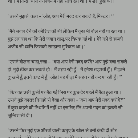
था। मैं किसी चीज के विषय में नहीं सोच रहा था। मैं डरा हुआ था।”
“उसने मुझसे कहा – ‘ओह, आप मेरी मदद कर सकते हैं, मिस्टर।'”
“मैंने जवाब देने की कोशिश की थी लेकिन मैं कुछ भी बोल नहीं पा रहा था।
मुझे लग रहा था कि मेरी जबान तालू पर चिपक गई थी। मेरे गले से हल्की
अजीब सी ध्वनि जिसको समझना मुश्किल था।”
“उसने बोलना चालू रखा – “क्या आप मेरी मदद करेंगे? आप मुझे बचा सकते
हो, मुझे ठीक कर सकते हो। मैं तड़प रही हूँ। मैं हमेशा तड़पती हूँ। मैं इतने
दुःख में हूँ, इतने कष्ट में हूँ।ओह! यह पीड़ा मैं सहन नहीं कर पा रही हूँ।’”
“फिर वह उसी कुर्सी पर बैठ गई जिस पर कुछ देर पहले मैं बैठा हुआ था।
उसने मुझे कातर निगाहों से देखा और कहा – ‘क्या आप मेरी मदद करोगे?'”
मैं कुछ कहने की स्थिति में नहीं था इसलिए मैंने अपनी गर्दन को हल्की सी
जुम्बिश सी दी।
“उसने फिर मुझे एक औरतों वाली कछुए के खोल से बनी कंघी दी और
बुदबुदाई – ‘मेरे बाल बना दोगे! क्या तुम मेरे बाल बना दोगे। इससे मुझे आराम