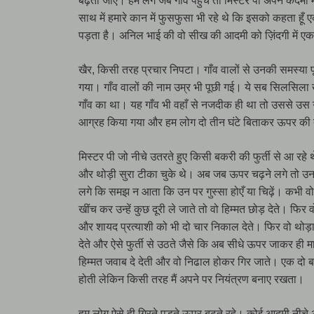
बढ़ता जाए। हम लग जब गाँव पहुँचे तो मिस्टर पी अपने कदमों म
साथ में हमारे कान में फुसफुसा भी रहे थे कि इसको कहता हू
पड़ता है। अनिल भाई की वो सीख की आदमी को ज़िंदगी में एक ह
खैर, किसी तरह प्रचार निपटा। गाँव वालों से उनकी समस्या 
गया। गाँव वालों की नाम उम्र भी पूछी गई। ये सब सिलसिला 
गाँव का था। यह गाँव भी वहाँ से नजदीक ही था तो उससे उस गाँ
आग्रह किया गया और हम लोग दो तीन घंटे बिताकर ऊपर क
मिस्टर पी जो नीचे उतरते हुए किसी बकरी की फुर्ती से आ र
और थोड़ी सुरा टीका चुके थे। अब जब ऊपर चढ़ने लगे तो उन
लगे कि समझ न आता कि उन पर गुस्सा होएँ या चिढ़ें। कभी 
खींच कर उन्हें कुछ दूरी ले जाते तो वो हिम्मत छोड़ देते। फि
और शायद प्रत्याशी को भी दो चार निकाल देते। फिर वो थोड़ा प
देते और ऐसे फुर्ती से उठते जैसे कि अब सीधे ऊपर जाकर ही 
हिम्मत जवाब दे देती और वो निढाल होकर गिर जाते। एक दो बा
होती लेकिन किसी तरह मैं अपने पर नियंत्रण बनाए रखता।
हम लोग ऐसे ही गिरते पड़ते ऊपर बढ़ते रहे। कोई आदमी नीचे 