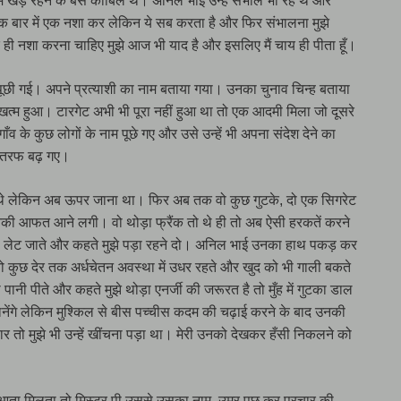
ें खड़े रहने के बस काबिल थे। अनिल भाई उन्हें संभाल भी रहे थे और
ँ एक बार में एक नशा कर लेकिन ये सब करता है और फिर संभालना मुझे
ी नशा करना चाहिए मुझे आज भी याद है और इसलिए मैं चाय ही पीता हूँ।
पूछी गई। अपने प्रत्याशी का नाम बताया गया। उनका चुनाव चिन्ह बताया
खत्म हुआ। टारगेट अभी भी पूरा नहीं हुआ था तो एक आदमी मिला जो दूसरे
व के कुछ लोगों के नाम पूछे गए और उसे उन्हें भी अपना संदेश देने का
ी तरफ बढ़ गए।
हे थे लेकिन अब ऊपर जाना था। फिर अब तक वो कुछ गुटके, दो एक सिगरेट
की आफत आने लगी। वो थोड़ा फ्रैंक तो थे ही तो अब ऐसी हरकतें करने
वो लेट जाते और कहते मुझे पड़ा रहने दो। अनिल भाई उनका हाथ पकड़ कर
र वो कुछ देर तक अर्धचेतन अवस्था में उधर रहते और खुद को भी गाली बकते
ानी पीते और कहते मुझे थोड़ा एनर्जी की जरूरत है तो मुँह में गुटका डाल
मानेंगे लेकिन मुश्किल से बीस पच्चीस कदम की चढ़ाई करने के बाद उनकी
र तो मुझे भी उन्हें खींचना पड़ा था। मेरी उनको देखकर हँसी निकलने को
आता मिलता तो मिस्टर पी उससे उसका नाम, उम्र पूछ कर प्रचार की